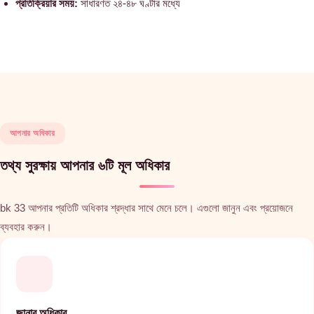
প্রতিক্রিয়ার সময়:
সাধারণত ২৪-৪৮ ঘণ্টার মধ্যে
আপনার অধিকার
তথ্য সুরক্ষায় আপনার ৬টি মূল অধিকার
bk 33 আপনার প্রতিটি অধিকার শ্রদ্ধার সাথে মেনে চলে। এগুলো জানুন এবং প্রয়োজনে
ব্যবহার করুন।
জানার অধিকার