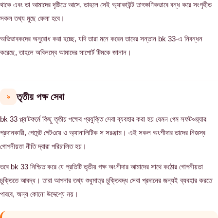
থাকে এবং তা আমাদের দৃষ্টিতে আসে, তাহলে সেই অ্যাকাউন্ট তাৎক্ষণিকভাবে বন্ধ করে সংগৃহীত
সকল তথ্য মুছে ফেলা হবে।
অভিভাবকদের অনুরোধ করা হচ্ছে, যদি তারা মনে করেন তাদের সন্তান bk 33-এ নিবন্ধন
করেছে, তাহলে অবিলম্বে আমাদের সাপোর্ট টিমকে জানান।
তৃতীয় পক্ষ সেবা
৯
bk 33 প্ল্যাটফর্মে কিছু তৃতীয় পক্ষের প্রযুক্তি সেবা ব্যবহার করা হয় যেমন গেম সফটওয়্যার
প্রদানকারী, পেমেন্ট গেটওয়ে ও অ্যানালিটিক স সরঞ্জাম। এই সকল অংশীদার তাদের নিজস্ব
গোপনীয়তা নীতি দ্বারা পরিচালিত হয়।
তবে bk 33 নিশ্চিত করে যে প্রতিটি তৃতীয় পক্ষ অংশীদার আমাদের সাথে কঠোর গোপনীয়তা
চুক্তিতে আবদ্ধ। তারা আপনার তথ্য শুধুমাত্র চুক্তিবদ্ধ সেবা প্রদানের জন্যই ব্যবহার করতে
পারবে, অন্য কোনো উদ্দেশ্যে নয়।