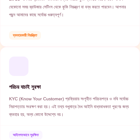
যেকোনো সময় ব্রাউজার সেটিংস থেকে কুকি নিয়ন্ত্রণ বা বন্ধ করতে পারবেন। আপনার
পছন্দ আমাদের কাছে সর্বোচ্চ গুরুত্বপূর্ণ।
ব্যবহারকারী নিয়ন্ত্রিত
পরিচয় যাচাই সুরক্ষা
KYC (Know Your Customer) প্রক্রিয়ায় সংগৃহীত পরিচয়পত্র ও নথি সর্বোচ্চ
নিরাপত্তায় সংরক্ষণ করা হয়। এই তথ্য শুধুমাত্র বৈধ আইনি বাধ্যবাধকতা পূরণের জন্য
ব্যবহার হয়, অন্য কোনো উদ্দেশ্যে নয়।
আইনগতভাবে সুরক্ষিত