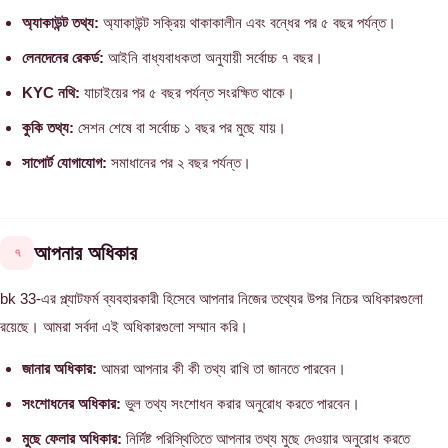
অ্যাকাউন্ট তথ্য:
অ্যাকাউন্ট সক্রিয় থাকাকালীন এবং বন্ধের পর ৫ বছর পর্যন্ত।
লেনদেনের রেকর্ড:
আইনি বাধ্যবাধকতা অনুযায়ী সর্বোচ্চ ৭ বছর।
KYC নথি:
যাচাইয়ের পর ৫ বছর পর্যন্ত সংরক্ষিত থাকে।
কুকি তথ্য:
সেশন শেষে বা সর্বোচ্চ ১ বছর পর মুছে যায়।
সাপোর্ট যোগাযোগ:
সমাধানের পর ২ বছর পর্যন্ত।
আপনার অধিকার
৭
bk 33-এর প্ল্যাটফর্ম ব্যবহারকারী হিসেবে আপনার নিজের তথ্যের উপর নিচের অধিকারগুলো
রয়েছে। আমরা সর্বদা এই অধিকারগুলো সম্মান করি।
জানার অধিকার:
আমরা আপনার কী কী তথ্য রাখি তা জানতে পারবেন।
সংশোধনের অধিকার:
ভুল তথ্য সংশোধন করার অনুরোধ করতে পারবেন।
মুছে ফেলার অধিকার:
নির্দিষ্ট পরিস্থিতিতে আপনার তথ্য মুছে দেওয়ার অনুরোধ করতে