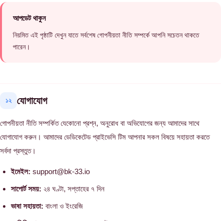
আপডেট থাকুন
নিয়মিত এই পৃষ্ঠাটি দেখুন যাতে সর্বশেষ গোপনীয়তা নীতি সম্পর্কে আপনি সচেতন থাকতে
পারেন।
যোগাযোগ
১২
গোপনীয়তা নীতি সম্পর্কিত যেকোনো প্রশ্ন, অনুরোধ বা অভিযোগের জন্য আমাদের সাথে
যোগাযোগ করুন। আমাদের ডেডিকেটেড প্রাইভেসি টিম আপনার সকল বিষয়ে সহায়তা করতে
সর্বদা প্রস্তুত।
ইমেইল:
support@bk-33.io
সাপোর্ট সময়:
২৪ ঘণ্টা, সপ্তাহের ৭ দিন
ভাষা সহায়তা:
বাংলা ও ইংরেজি