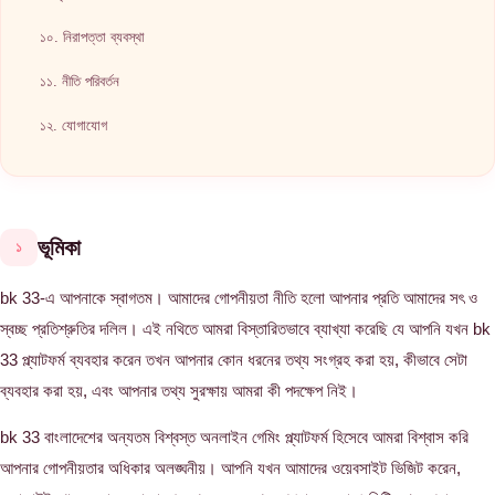
১০. নিরাপত্তা ব্যবস্থা
১১. নীতি পরিবর্তন
১২. যোগাযোগ
ভূমিকা
১
bk 33-এ আপনাকে স্বাগতম। আমাদের গোপনীয়তা নীতি হলো আপনার প্রতি আমাদের সৎ ও
স্বচ্ছ প্রতিশ্রুতির দলিল। এই নথিতে আমরা বিস্তারিতভাবে ব্যাখ্যা করেছি যে আপনি যখন bk
33 প্ল্যাটফর্ম ব্যবহার করেন তখন আপনার কোন ধরনের তথ্য সংগ্রহ করা হয়, কীভাবে সেটা
ব্যবহার করা হয়, এবং আপনার তথ্য সুরক্ষায় আমরা কী পদক্ষেপ নিই।
bk 33 বাংলাদেশের অন্যতম বিশ্বস্ত অনলাইন গেমিং প্ল্যাটফর্ম হিসেবে আমরা বিশ্বাস করি
আপনার গোপনীয়তার অধিকার অলঙ্ঘনীয়। আপনি যখন আমাদের ওয়েবসাইট ভিজিট করেন,