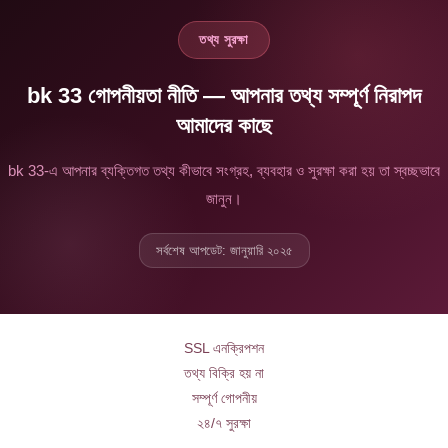
তথ্য সুরক্ষা
bk 33 গোপনীয়তা নীতি — আপনার তথ্য সম্পূর্ণ নিরাপদ
আমাদের কাছে
bk 33-এ আপনার ব্যক্তিগত তথ্য কীভাবে সংগ্রহ, ব্যবহার ও সুরক্ষা করা হয় তা স্বচ্ছভাবে
জানুন।
সর্বশেষ আপডেট: জানুয়ারি ২০২৫
SSL এনক্রিপশন
তথ্য বিক্রি হয় না
সম্পূর্ণ গোপনীয়
২৪/৭ সুরক্ষা