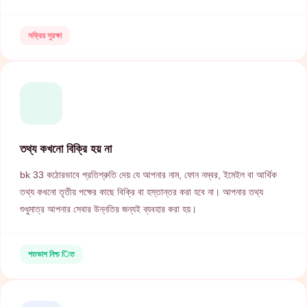
সক্রিয় সুরক্ষা
তথ্য কখনো বিক্রি হয় না
bk 33 কঠোরভাবে প্রতিশ্রুতি দেয় যে আপনার নাম, ফোন নম্বর, ইমেইল বা আর্থিক
তথ্য কখনো তৃতীয় পক্ষের কাছে বিক্রি বা হস্তান্তর করা হবে না। আপনার তথ্য
শুধুমাত্র আপনার সেবার উন্নতির জন্যই ব্যবহার করা হয়।
শতভাগ নিশ্চ িত