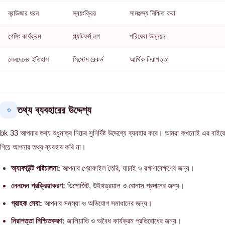
ব্রাউজার ধরন
স্বয়ংক্রিয়
সামঞ্জস্য নিশ্চিত করা
গেমিং কার্যক্রম
প্ল্যাটফর্ম লগ
পরিষেবা উন্নয়ন
লেনদেনের ইতিহাস
সিস্টেম রেকর্ড
আর্থিক নিরাপত্তা
তথ্য ব্যবহারের উদ্দেশ্য
৩
bk 33 আপনার তথ্য শুধুমাত্র নিচের সুনির্দিষ্ট উদ্দেশ্যে ব্যবহার করে। আমরা কখনোই এর বাইরে
গিয়ে আপনার তথ্য ব্যবহার করি না।
অ্যাকাউন্ট পরিচালনা:
আপনার প্রোফাইল তৈরি, যাচাই ও রক্ষণাবেক্ষণের জন্য।
লেনদেন প্রক্রিয়াকরণ:
ডিপোজিট, উইথড্রয়াল ও বোনাস প্রদানের জন্য।
গ্রাহক সেবা:
আপনার সমস্যা ও অভিযোগ সমাধানের জন্য।
নিরাপত্তা নিশ্চিতকরণ:
জালিয়াতি ও অবৈধ কার্যক্রম প্রতিরোধের জন্য।